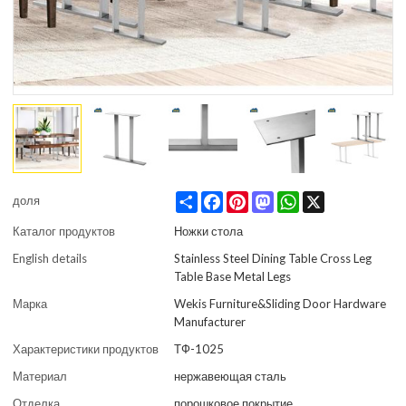
Share
Facebook
Pinterest
Mastodon
WhatsApp
X
доля
Каталог продуктов
Ножки стола
English details
Stainless Steel Dining Table Cross Leg
Table Base Metal Legs
Марка
Wekis Furniture&Sliding Door Hardware
Manufacturer
Характеристики продуктов
ТФ-1025
Материал
нержавеющая сталь
Отделка
порошковое покрытие