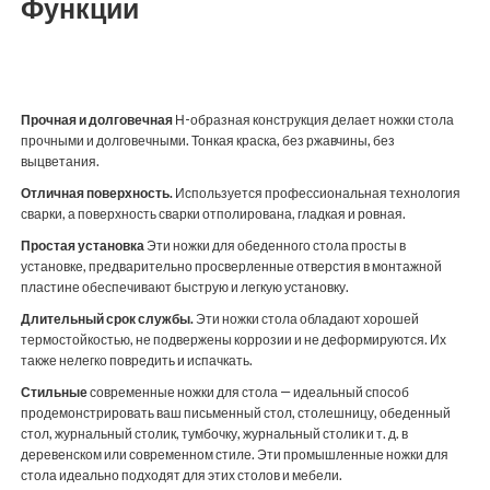
Функции
Прочная и долговечная
Н-образная конструкция делает ножки стола
прочными и долговечными. Тонкая краска, без ржавчины, без
выцветания.
Отличная поверхность.
Используется профессиональная технология
сварки, а поверхность сварки отполирована, гладкая и ровная.
Простая установка
Эти ножки для обеденного стола просты в
установке, предварительно просверленные отверстия в монтажной
пластине обеспечивают быструю и легкую установку.
Длительный срок службы.
Эти ножки стола обладают хорошей
термостойкостью, не подвержены коррозии и не деформируются. Их
также нелегко повредить и испачкать.
Стильные
современные ножки для стола — идеальный способ
продемонстрировать ваш письменный стол, столешницу, обеденный
стол, журнальный столик, тумбочку, журнальный столик и т. д. в
деревенском или современном стиле. Эти промышленные ножки для
стола идеально подходят для этих столов и мебели.