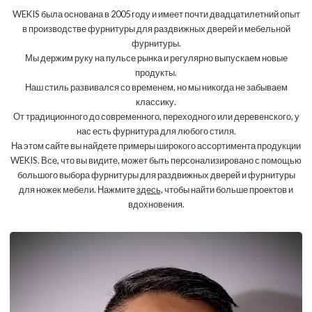
WEKIS была основана в 2005 году и имеет почти двадцатилетний опыт
в производстве фурнитуры для раздвижных дверей и мебельной
фурнитуры.
Мы держим руку на пульсе рынка и регулярно выпускаем новые
продукты.
Наш стиль развивался со временем, но мы никогда не забываем
классику.
От традиционного до современного, переходного или деревенского, у
нас есть фурнитура для любого стиля.
На этом сайте вы найдете примеры широкого ассортимента продукции
WEKIS. Все, что вы видите, может быть персонализировано с помощью
большого выбора фурнитуры для раздвижных дверей и фурнитуры
для ножек мебели. Нажмите
здесь,
чтобы найти больше проектов и
вдохновения.