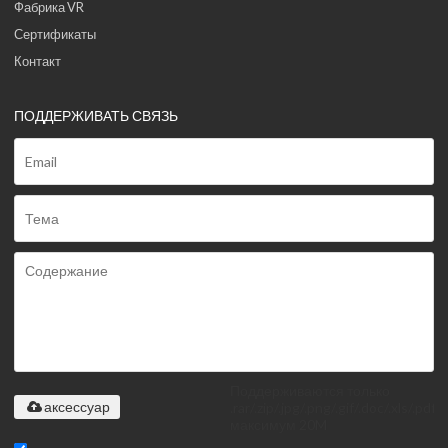
Фабрика VR
Сертификаты
Контакт
ПОДДЕРЖИВАТЬ СВЯЗЬ
Поддерживаются только
.rar/.zip/.jpg/.png/.gif/.doc/.xls/.pdf,
аксессуар
максимум 20M