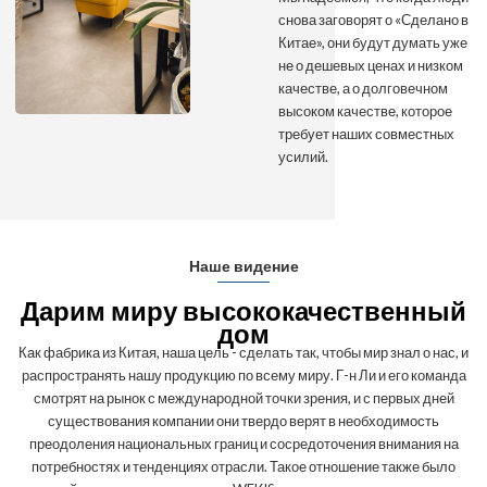
снова заговорят о «Сделано в
Китае», они будут думать уже
не о дешевых ценах и низком
качестве, а о долговечном
высоком качестве, которое
требует наших совместных
усилий.
Наше видение
Дарим миру высококачественный
дом
Как фабрика из Китая, наша цель - сделать так, чтобы мир знал о нас, и
распространять нашу продукцию по всему миру. Г-н Ли и его команда
смотрят на рынок с международной точки зрения, и с первых дней
существования компании они твердо верят в необходимость
преодоления национальных границ и сосредоточения внимания на
потребностях и тенденциях отрасли. Такое отношение также было