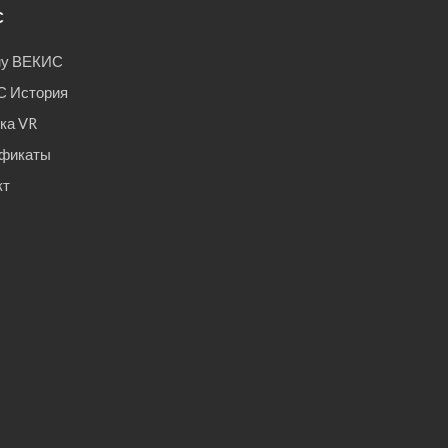
С
му ВЕКИС
 История
ка VR
фикаты
кт